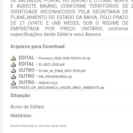
DE SALVADOR, PORTAL DO SERTÃO E LITORAL NORTE
E AGRESTE BAIANO, CONFORME TERRITÓRIOS DE
IDENTIDADE RECONHECIDOS PELA SECRETARIA DE
PLANEJAMENTO DO ESTADO DA BAHIA, PELO PRAZO
DE 21 (VINTE E UM) MESES, SOB O REGIME DE
EMPREITADA POR PREÇO UNITÁRIO, conforme
especificações deste Edital e seus Anexos.
Arquivos para Download:
EDITAL -
Processo_6526-2025-RDGN 04.zip
EDITAL -
EL-0021-2026.pdf
OUTRO -
01.Ata_do_Edital_0021-2026.pdf
OUTRO -
WA_ENGENHARIA.zip
OUTRO -
ANEXO-Q12-
DIRETRIZES_DE_SEGURANCA_SAUDE_MEIO_AMBIENTE.zip
Situação:
Aviso de Editais
Histórico: