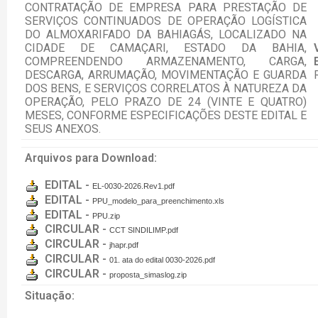
CONTRATAÇÃO DE EMPRESA PARA PRESTAÇÃO DE
SERVIÇOS CONTINUADOS DE OPERAÇÃO LOGÍSTICA
DO ALMOXARIFADO DA BAHIAGÁS, LOCALIZADO NA
CIDADE DE CAMAÇARI, ESTADO DA BAHIA,
COMPREENDENDO ARMAZENAMENTO, CARGA,
DESCARGA, ARRUMAÇÃO, MOVIMENTAÇÃO E GUARDA
DOS BENS, E SERVIÇOS CORRELATOS À NATUREZA DA
OPERAÇÃO, PELO PRAZO DE 24 (VINTE E QUATRO)
MESES, CONFORME ESPECIFICAÇÕES DESTE EDITAL E
SEUS ANEXOS.
Arquivos para Download:
EDITAL -
EL-0030-2026.Rev1.pdf
EDITAL -
PPU_modelo_para_preenchimento.xls
EDITAL -
PPU.zip
CIRCULAR -
CCT SINDILIMP.pdf
CIRCULAR -
jhapr.pdf
CIRCULAR -
01. ata do edital 0030-2026.pdf
CIRCULAR -
proposta_simaslog.zip
Situação: